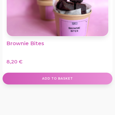
Brownie Bites
8,20
€
ADD TO BASKET