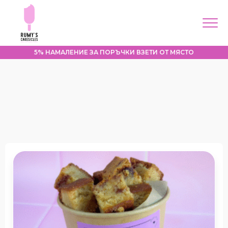
5% НАМАЛЕНИЕ ЗА ПОРЪЧКИ ВЗЕТИ ОТ МЯСТО
Menu
Home
About me
Корпоративни
поръчки
Products
Contacts
Моят профил
Place an order