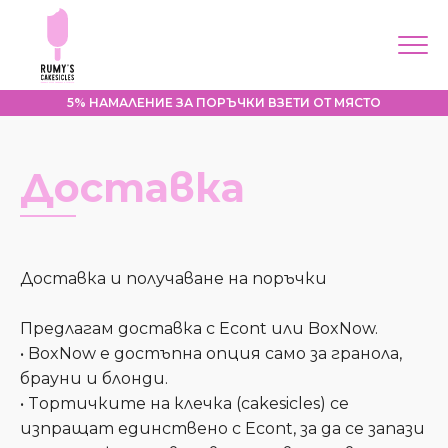
5% НАМАЛЕНИЕ ЗА ПОРЪЧКИ ВЗЕТИ ОТ МЯСТО
Меню
Доставка
Начало
За мен
Корпоративни
поръчки
Доставка и получаване на поръчки
Продукти
Предлагам доставка с Econt или BoxNow.
Контакти
• BoxNow е достъпна опция само за гранола,
брауни и блонди.
Моят профил
• Tортичките на клечка (cakesicles) се
изпращат единствено с Econt, за да се запази
Направи поръчка