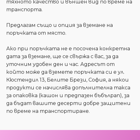
тяхното качество и външен вид по време на
транспорта.
Предлагам също и опция за вземане на
поръчката от място.
Ако при поръчката не е посочена конкретна
дата за вземане, ще се свържа с вас, за да
уточним удобен ден и час. Адресът от
който може да вземете поръчката си е ул.
Кюстендил 13, Белите Брези, София, а някои
продукти се начислява допълнителна такса
за опаковка (кашон и предпазен бъбълрап), за
да бъдат вашите десерти добре защитени
по време на транспортиране.