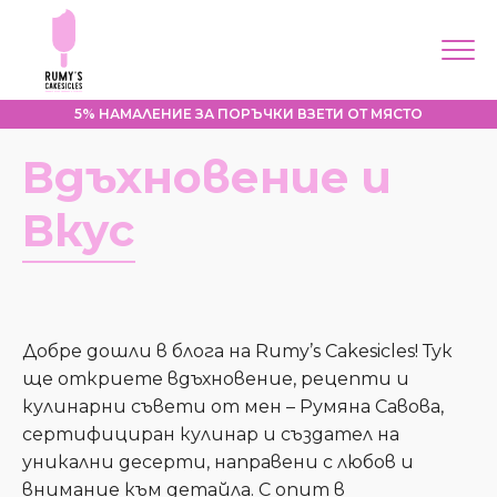
5% НАМАЛЕНИЕ ЗА ПОРЪЧКИ ВЗЕТИ ОТ МЯСТО
Меню
Вдъхновение и
Начало
Вкус
За мен
Корпоративни
поръчки
Продукти
Добре дошли в блога на Rumy’s Cakesicles! Тук
ще откриете вдъхновение, рецепти и
Контакти
кулинарни съвети от мен – Румяна Савова,
Моят профил
сертифициран кулинар и създател на
уникални десерти, направени с любов и
внимание към детайла. С опит в
Направи поръчка