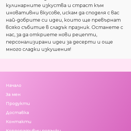
кулинарните изкуства и страст към
иновативни вкусове, искам да споделя с вас
най-добрите си идеи, които ще превърнат
всяко събитие в сладък празник. Останете с
нас, за да откриете нови рецепти,
персонализирани идеи за десерти и още
много сладки изкушения!
Начало
За мен
Продукти
Доставка
Контакти
Корпоративни поръчки