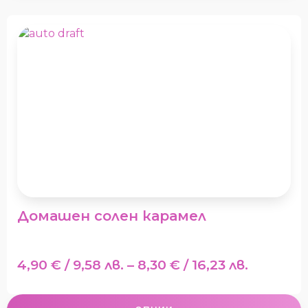
thro
This
57,9
product
/
has
multiple
113,2
variants.
The
options
may
be
chosen
on
the
product
Домашен солен карамел
page
Price
4,90
€
/ 9,58 лв.
–
8,30
€
/ 16,23 лв.
range:
4,90 €