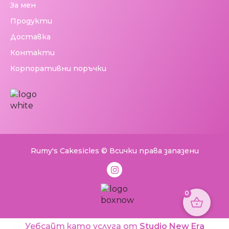
За мен
Продукти
Доставка
Контакти
Корпоративни поръчки
Rumy's Cakesicles © Всички права запазени
0
Уебсайт като услуга от
Studio New Era