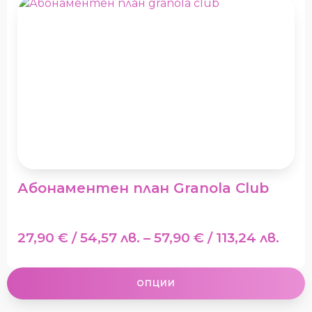
product
has
multiple
variants.
The
options
may
be
chosen
on
the
product
Абонаментен план Granola Club
page
Pric
27,90
€
/ 54,57 лв.
–
57,90
€
/ 113,24 лв.
rang
27,9
ОПЦИИ
/
54,57