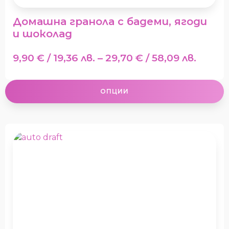
the
product
Домашна гранола с бадеми, ягоди
page
и шоколад
Price
9,90
€
/ 19,36 лв.
–
29,70
€
/ 58,09 лв.
range:
9,90 €
ОПЦИИ
/
19,36 л
throu
29,70 
/
58,09 