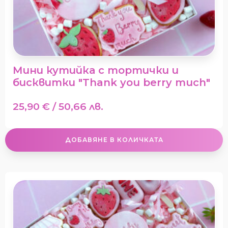
Мини кутийка с тортички и
бисквитки "Thank you berry much"
25,90
€
/ 50,66 лв.
ДОБАВЯНЕ В КОЛИЧКАТА