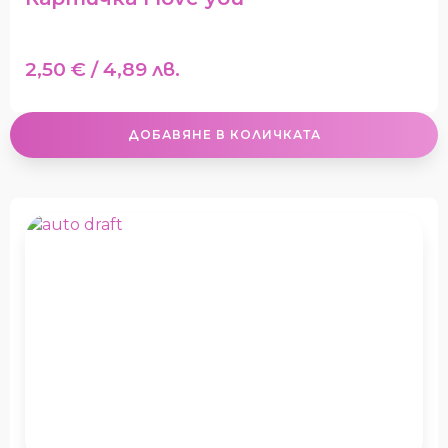
2,50
€
/ 4,89 лв.
ДОБАВЯНЕ В КОЛИЧКАТА
This
product
has
multiple
variants.
The
options
may
be
chosen
on