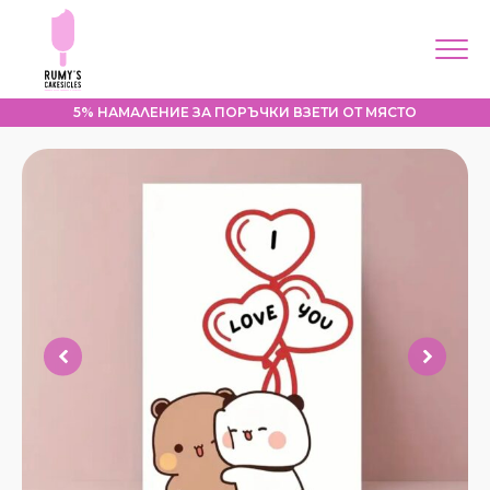
5% НАМАЛЕНИЕ ЗА ПОРЪЧКИ ВЗЕТИ ОТ МЯСТО
Меню
Начало
За мен
Корпоративни
поръчки
Продукти
Контакти
Моят профил
Направи поръчка