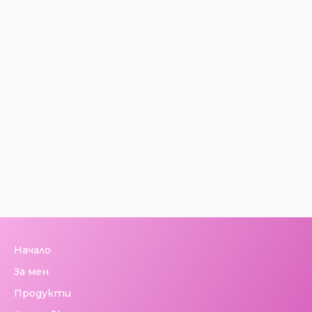
Начало
За мен
Продукти