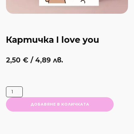
Картичка I love you
2,50
€
/ 4,89 лв.
количество
за
Картичка
I
love
ДОБАВЯНЕ В КОЛИЧКАТА
you